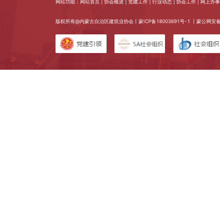
网站功能：网站首页 | 协会概述 | 党建工作 | 行业动态 | 协会工作 | 网上办事 
版权所有@内蒙古自治区建筑业协会丨
蒙ICP备18003691号-1
丨蒙公网安备 